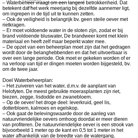
– Waterbeheer vraagt om een langere betrokkenheid. Dat
betekent dat het werk meerjarig bij dezelfde aannemer ligt,
om ingrepen in de tijd uit te kunnen zetten.
– Ook de veiligheid is belangrijk bv. geen steile oever met
rietkragen.
– Er moet voldoende water in de sloten zijn, zodat er bij
brand voldoende bluswater, De brandweer komt met klein
materiaal en heeft zelf maar beperkt water mee.
– De opzet van een beheerplan moet zijn dat het gedragen
wordt door de belanghebbenden en dat het uitvoerbaar is
over een lange periode. Ook moet er gekeken worden of er
na verloop van tijd er dingen moeten worden bijgesteld, bv.
om de twee jaar.
Doel Waterbeheerplan:
– Het zuiveren van het water, d.m.v. de aanplant van
Helofyten. De meest gebruikte moerasplanten zijn riet,
biezen, zegge, lisdodde en zwanebloem.
– Op de oever/ het droge deel: leverkruid, geel lis,
dotterbloem, kalmoes en egelskop.
– Ook gaat de belevingswaarde door de aanleg van
natuurvriendelijke oevers omhoog doordat er meer dieren
van profiteren. De natuurvriendelijke oever is een strook van
bijvoorbeeld 1 meter op de kant en 0,5 tot 1 meter in het
water afhankelijk van de breedte van de watergang.