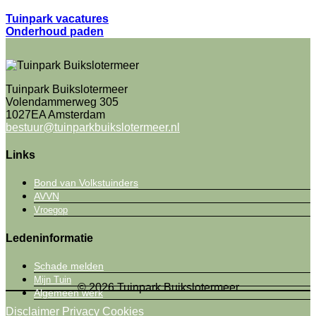
Tuinpark vacatures
Onderhoud paden
Tuinpark Buikslotermeer
Volendammerweg 305
1027EA Amsterdam
bestuur@tuinparkbuikslotermeer.nl
Links
Bond van Volkstuinders
AVVN
Vroegop
Ledeninformatie
Schade melden
Mijn Tuin
© 2026 Tuinpark Buikslotermeer
Algemeen werk
Disclaimer
Privacy
Cookies