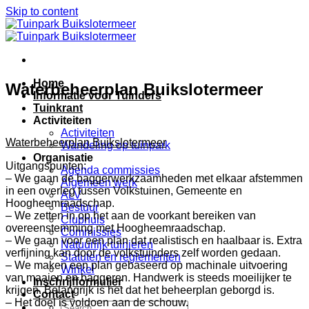
Skip to content
Home
Waterbeheerplan Buikslotermeer
Informatie voor Tuinders
Tuinkrant
Activiteiten
Activiteiten
Water
beheerplan Buikslotermeer
Wandeling op tuinpark
Organisatie
Uitgangspunten:
Agenda commissies
– We gaan de baggerwerkzaamheden met elkaar afstemmen
Algemeen werk
in een overleg tussen Volkstuinen, Gemeente en
ALV
Hoogheemraadschap.
Bestuur
– We zetten in op het aan de voorkant bereiken van
Clubhuis
overeenstemming met Hoogheemraadschap.
Commissies
– We gaan voor een plan dat realistisch en haalbaar is. Extra
Natuurlijk tuinieren
verfijning kan door de volkstuinders zelf worden gedaan.
Statuten en reglementen
– We maken een plan gebaseerd op machinale uitvoering
Winkel
van maaien en baggeren. Handwerk is steeds moeilijker te
Inschrijfformulier
krijgen. Belangrijk is het dat het beheerplan geborgd is.
Contact
– Het doel is voldoen aan de schouw.