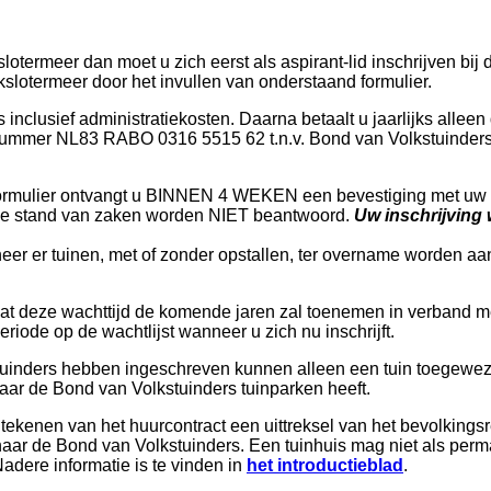
lotermeer dan moet u zich eerst als aspirant-lid inschrijven bij
ikslotermeer door het invullen van onderstaand formulier.
s inclusief administratiekosten. Daarna betaalt u jaarlijks alleen
nummer NL83 RABO 0316 5515 62 t.n.v. Bond van Volkstuinder
 formulier ontvangt u BINNEN 4 WEKEN een bevestiging met uw 
ar de stand van zaken worden NIET beantwoord.
Uw inschrijving 
neer er tuinen, met of zonder opstallen, ter overname worden a
t deze wachttijd de komende jaren zal toenemen in verband met 
riode op de wachtlijst wanneer u zich nu inschrijft.
kstuinders hebben ingeschreven kunnen alleen een tuin toegew
ar de Bond van Volkstuinders tuinparken heeft.
tekenen van het huurcontract een uittreksel van het bevolkingsr
 naar de Bond van Volkstuinders. Een tuinhuis mag niet als perm
Nadere informatie is te vinden in
het introductieblad
.