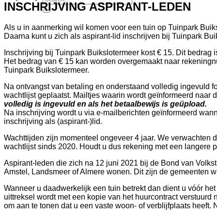
INSCHRIJVING ASPIRANT-LEDEN
Als u in aanmerking wil komen voor een tuin op Tuinpark Buiks
Daarna kunt u zich als aspirant-lid inschrijven bij Tuinpark Bu
Inschrijving bij Tuinpark Buikslotermeer kost € 15. Dit bedrag i
Het bedrag van € 15 kan worden overgemaakt naar rekening
Tuinpark Buikslotermeer.
Na ontvangst van betaling en onderstaand volledig ingevuld
wachtlijst geplaatst. Mailtjes waarin wordt geïnformeerd na
volledig is ingevuld en als het betaalbewijs is geüpload.
Na inschrijving wordt u via e-mailberichten geïnformeerd wan
inschrijving als (aspirant-)lid.
Wachttijden zijn momenteel ongeveer 4 jaar. We verwachten da
wachtlijst sinds 2020. Houdt u dus rekening met een langere pe
Aspirant-leden die zich na 12 juni 2021 bij de Bond van Vol
Amstel, Landsmeer of Almere wonen. Dit zijn de gemeenten wa
Wanneer u daadwerkelijk een tuin betrekt dan dient u vóór het 
uittreksel wordt met een kopie van het huurcontract verstuurd
om aan te tonen dat u een vaste woon- of verblijfplaats heeft. 