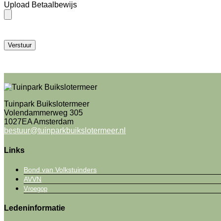
Upload Betaalbewijs
Tuinpark Buikslotermeer
Volendammerweg 305
1027EA Amsterdam
bestuur@tuinparkbuikslotermeer.nl
Links
Bond van Volkstuinders
AVVN
Vroegop
Ledeninformatie