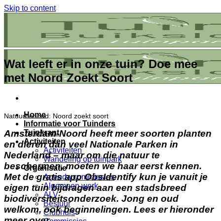
Skip to content
Wat leeft er in onze tuin? Doe mee
met Noord Zoekt Soort
Home
Natuurbehoud: Noord zoekt soort
Informatie voor Tuinders
Amsterdam-Noord heeft meer soorten planten
Tuinkrant
Activiteiten
en dieren dan veel Nationale Parken in
Activiteiten
Nederland – maar om die natuur te
Wandeling op tuinpark
beschermen, moeten we haar eerst kennen.
Organisatie
Met de gratis app ObsIdentify kun je vanuit je
Agenda commissies
Algemeen werk
eigen tuin bijdragen aan een stadsbreed
ALV
biodiversiteitsonderzoek. Jong en oud
Bestuur
welkom, ook beginnelingen. Lees er hieronder
Clubhuis
meer over.