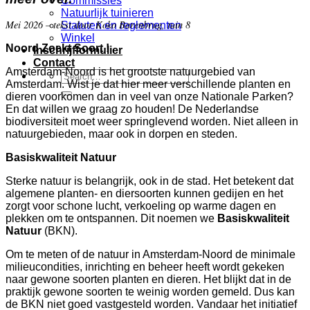
Commissies
Natuurlijk tuinieren
Mei 2026 – tekst door Koko Barenbrug, tuin 8
Statuten en reglementen
Winkel
Noord Zoekt Soort !
Inschrijfformulier
Contact
Amsterdam-Noord is het grootste natuurgebied van
Amsterdam. Wist je dat hier meer verschillende planten en
dieren voorkomen dan in veel van onze Nationale Parken?
En dat willen we graag zo houden! De Nederlandse
biodiversiteit moet weer springlevend worden. Niet alleen in
natuurgebieden, maar ook in dorpen en steden.
Basiskwaliteit Natuur
Sterke natuur is belangrijk, ook in de stad. Het betekent dat
algemene planten- en diersoorten kunnen gedijen en het
zorgt voor schone lucht, verkoeling op warme dagen en
plekken om te ontspannen. Dit noemen we
Basiskwaliteit
Natuur
(BKN).
Om te meten of de natuur in Amsterdam-Noord de minimale
milieucondities, inrichting en beheer heeft wordt gekeken
naar gewone soorten planten en dieren. Het blijkt dat in de
praktijk gewone soorten te weinig worden gemeld. Dus kan
de BKN niet goed vastgesteld worden. Vandaar het initiatief