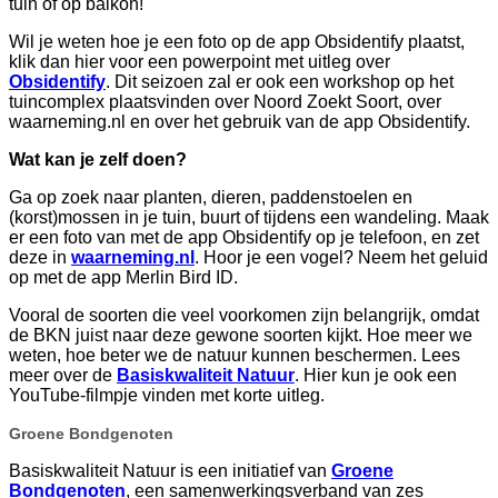
tuin of op balkon!
Wil je weten hoe je een foto op de app Obsidentify plaatst,
klik dan hier voor een powerpoint met uitleg over
Obsidentify
. Dit seizoen zal er ook een workshop op het
tuincomplex plaatsvinden over Noord Zoekt Soort, over
waarneming.nl en over het gebruik van de app Obsidentify.
Wat kan je zelf doen?
Ga op zoek naar planten, dieren, paddenstoelen en
(korst)mossen in je tuin, buurt of tijdens een wandeling. Maak
er een foto van met de app Obsidentify op je telefoon, en zet
deze in
waarneming.n
l
. Hoor je een vogel? Neem het geluid
op met de app Merlin Bird ID.
Vooral de soorten die veel voorkomen zijn belangrijk, omdat
de BKN juist naar deze gewone soorten kijkt. Hoe meer we
weten, hoe beter we de natuur kunnen beschermen. Lees
meer over de
Basiskwaliteit Natuur
. Hier kun je ook een
YouTube-filmpje vinden met korte uitleg.
Groene Bondgenoten
Basiskwaliteit Natuur is een initiatief van
Groene
Bondgenoten
, een samenwerkingsverband van zes