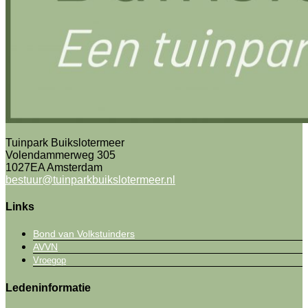
Tuinpark Buikslotermeer
Volendammerweg 305
1027EA Amsterdam
bestuur@tuinparkbuikslotermeer.nl
Links
Bond van Volkstuinders
AVVN
Vroegop
Ledeninformatie