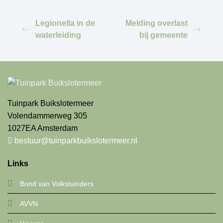
Legionella in de
Melding overlast
waterleiding
bij gemeente
Tuinpark Buikslotermeer
Volendammerweg 305
1027EA Amsterdam
bestuur@tuinparkbuikslotermeer.nl
Links
Bond van Volkstuinders
AVVN