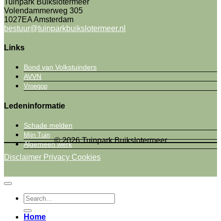
Tuinpark Buikslotermeer
Volendammerweg 305
1027EA Amsterdam
bestuur@tuinparkbuikslotermeer.nl
Links
Bond van Volkstuinders
AVVN
Vroegop
Ledeninformatie
Schade melden
Mijn Tuin
© 2026 Tuinpark Buikslotermeer
Algemeen werk
Disclaimer
Privacy
Cookies
Home