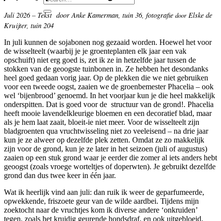
Juli 2026 – Tekst door Anke Kamerman, tuin 36, fotografie
Elske de
door
Kruijter, tuin 204
In juli kunnen de sojabonen nog gezaaid worden. Hoewel het voor
de wisselteelt (waarbij je je groenteplanten elk jaar een vak
opschuift) niet erg goed is, zet ik ze in hetzelfde jaar tussen de
stokken van de geoogste tuinbonen in. Ze hebben het desondanks
heel goed gedaan vorig jaar. Op de plekken die we niet gebruiken
voor een tweede oogst, zaaien we de groenbemester Phacelia – ook
wel ‘bijenbrood’ genoemd. In het voorjaar kun je die heel makkelijk
onderspitten. Dat is goed voor de structuur van de grond!. Phacelia
heeft mooie lavendelkleurige bloemen en een decoratief blad, maar
als je hem laat zaait, bloeit-ie niet meer. Voor de wisselteelt zijn
bladgroenten qua vruchtwisseling niet zo veeleisend – na drie jaar
kun je ze alweer op dezelfde plek zetten. Omdat ze zo makkelijk
zijn voor de grond, kun je ze later in het seizoen (juli of augustus)
zaaien op een stuk grond waar je eerder die zomer al iets anders hebt
geoogst (zoals vroege worteltjes of doperwten). Je gebruikt dezelfde
grond dan dus twee keer in één jaar.
Wat ik heerlijk vind aan juli: dan ruik ik weer de geparfumeerde,
opwekkende, friszoete geur van de wilde aardbei. Tijdens mijn
zoektocht naar de vruchtjes kom ik diverse andere ‘onkruiden’
tegen, zoals het kruidig geurende hondsdraf, en ook uitgebloeid,