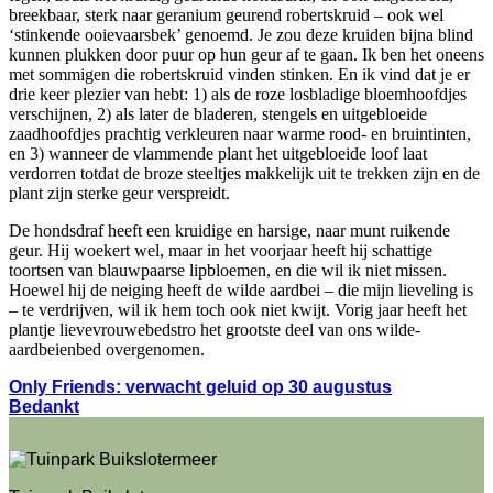
breekbaar, sterk naar geranium geurend robertskruid – ook wel
‘stinkende ooievaarsbek’ genoemd. Je zou deze kruiden bijna blind
kunnen plukken door puur op hun geur af te gaan. Ik ben het oneens
met sommigen die robertskruid vinden stinken. En ik vind dat je er
drie keer plezier van hebt: 1) als de roze losbladige bloemhoofdjes
verschijnen, 2) als later de bladeren, stengels en uitgebloeide
zaadhoofdjes prachtig verkleuren naar warme rood- en bruintinten,
en 3) wanneer de vlammende plant het uitgebloeide loof laat
verdorren totdat de broze steeltjes makkelijk uit te trekken zijn en de
plant zijn sterke geur verspreidt.
De hondsdraf heeft een kruidige en harsige, naar munt ruikende
geur. Hij woekert wel, maar in het voorjaar heeft hij schattige
toortsen van blauwpaarse lipbloemen, en die wil ik niet missen.
Hoewel hij de neiging heeft de wilde aardbei – die mijn lieveling is
– te verdrijven, wil ik hem toch ook niet kwijt. Vorig jaar heeft het
plantje lievevrouwebedstro het grootste deel van ons wilde-
aardbeienbed overgenomen.
Only Friends: verwacht geluid op 30 augustus
Bedankt