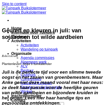
Skip to content
Home
Geuren en kleuren in juli: van
Informatie voor Tuinders
sojabonen tot wilde aardbeien
Tuinkrant
Activiteiten
Activiteiten
Wandeling op tuinpark
Organisatie
Robertskruid
Agenda commissies
Algemeen werk
Plantenleven: Anke’s tuinkalender
ALV
Bestuur
Juli is de perfecte tijd voor een slimme tweede
Clubhuis
oogst en het zaaien van groenbemesters. Maar
Commissies
Anke geniet deze maand vooral met haar neus:
Natuurlijk tuinieren
ze deelt haar passie voor de heerlijke geuren
Statuten en reglementen
Winkel
van wilde aardbeien en bijzondere kruiden in
Inschrijfformulier
het groen. Lees hier haar handige tips en
Contact
persoonlijke ontdekkingen.