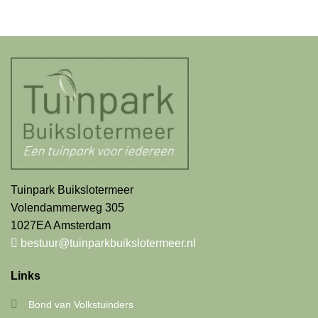
Tuinpark Buikslotermeer
Volendammerweg 305
1027EA Amsterdam
bestuur@tuinparkbuikslotermeer.nl
Links
Bond van Volkstuinders