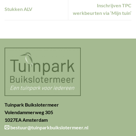
Inschrijven TPC
Stukken ALV
werkbeurten via ‘Mijn tuin’
Tuinpark Buikslotermeer
Volendammerweg 305
1027EA Amsterdam
bestuur@tuinparkbuikslotermeer.nl