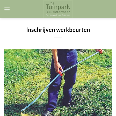
Skip
to
content
Inschrijven werkbeurten