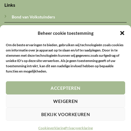
Links
Bond van Volkstuinders
AVVN
Beheer cookie toestemming
Vroegop
Om de beste ervaringen te bieden, gebruiken wij technologieën zoals cookies
om informatie over je apparaat op te slaan en/of te raadplegen. Door in te
Ledeninformatie
stemmen met deze technologieën kunnen wij gegevens zoals surfgedrag of
unieke ID's op deze site verwerken. Als je geen toestemming geeft of uw
toestemming intrekt, kan dit een nadelige invloed hebben op bepaalde
Schade melden
functies en mogelijkheden.
Mijn Tuin
ACCEPTEREN
Algemeen werk
WEIGEREN
© 2026 Tuinpark Buikslotermeer
BEKIJK VOORKEUREN
DISCLAIMER
PRIVACY
COOKIES
Cookieverklaring
Privacyverklaring