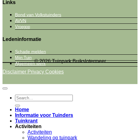
Links
Bond van Volkstuinders
AVVN
Vroegop
Ledeninformatie
Schade melden
Mijn Tuin
© 2026 Tuinpark Buikslotermeer
Algemeen werk
Disclaimer
Privacy
Cookies
Home
Informatie voor Tuinders
Tuinkrant
Activiteiten
Activiteiten
Wandeling op tuinpark