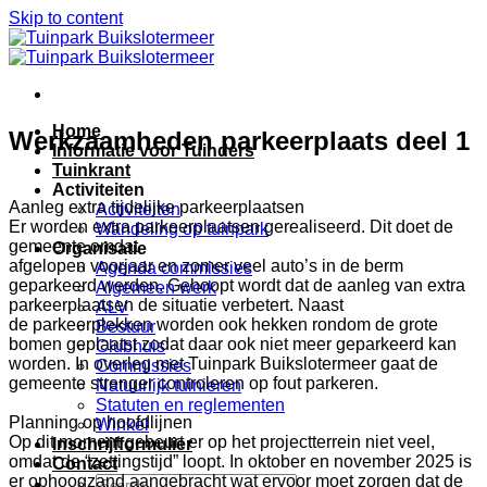
Skip to content
Home
Werkzaamheden parkeerplaats deel 1
Informatie voor Tuinders
Tuinkrant
Activiteiten
Aanleg extra tijdelijke parkeerplaatsen
Activiteiten
Er worden extra parkeerplaatsen gerealiseerd. Dit doet de
Wandeling op tuinpark
gemeente omdat
Organisatie
afgelopen voorjaar en zomer veel auto’s in de berm
Agenda commissies
geparkeerd werden. Gehoopt wordt dat de aanleg van extra
Algemeen werk
parkeerplaatsen de situatie verbetert. Naast
ALV
de parkeerplekken worden ook hekken rondom de grote
Bestuur
bomen geplaatst zodat daar ook niet meer geparkeerd kan
Clubhuis
worden. In overleg met Tuinpark Buikslotermeer gaat de
Commissies
gemeente strenger controleren op fout parkeren.
Natuurlijk tuinieren
Statuten en reglementen
Planning op hoofdlijnen
Winkel
Op dit moment gebeurt er op het projectterrein niet veel,
Inschrijfformulier
omdat de “zettingstijd” loopt. In oktober en november 2025 is
Contact
er ophoogzand aangebracht wat ervoor moet zorgen dat de