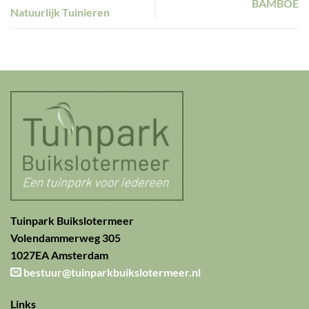
BAMBOE
Natuurlijk Tuinieren
Tuinpark Buikslotermeer
Volendammerweg 305
1027EA Amsterdam
bestuur@tuinparkbuikslotermeer.nl
Links