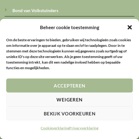
Bond van Volkstuinders
AVVN
Beheer cookie toestemming
Vroegop
Om de beste ervaringen te bieden, gebruiken wij technologieën zoals cookies
om informatie over je apparaat op te slaan en/of te raadplegen. Door in te
Ledeninformatie
stemmen met deze technologieën kunnen wij gegevens zoals surfgedrag of
unieke ID's op deze site verwerken. Als je geen toestemming geeft of uw
toestemming intrekt, kan dit een nadelige invloed hebben op bepaalde
Schade melden
functies en mogelijkheden.
Mijn Tuin
ACCEPTEREN
Algemeen werk
WEIGEREN
© 2026 Tuinpark Buikslotermeer
BEKIJK VOORKEUREN
DISCLAIMER
PRIVACY
COOKIES
Cookieverklaring
Privacyverklaring