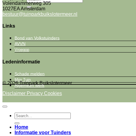
Volendammerweg 305
1027EA Amsterdam
bestuur@tuinparkbuikslotermeer.nl
Links
Bond van Volkstuinders
AVVN
Vroegop
Ledeninformatie
Schade melden
Mijn Tuin
© 2026 Tuinpark Buikslotermeer
Algemeen werk
Disclaimer
Privacy
Cookies
Home
Informatie voor Tuinders