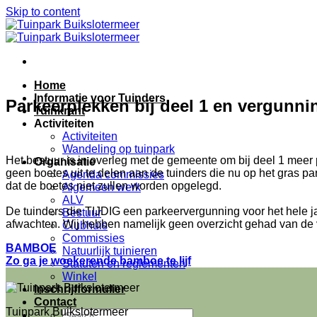
Skip to content
Home
Informatie voor Tuinders
Parkeerplekken bij deel 1 en vergunn
Tuinkrant
Activiteiten
Activiteiten
Wandeling op tuinpark
Het bestuur is in overleg met de gemeente om bij deel 1 meer 
Organisatie
geen boetes uit te delen aan de tuinders die nu op het gras p
Agenda commissies
dat de boetes niet zullen worden opgelegd.
Algemeen werk
ALV
De tuinders die TIJDIG een parkeervergunning voor het hele 
Bestuur
afwachten. Wij hebben namelijk geen overzicht gehad van de
Clubhuis
Commissies
BAMBOE
Natuurlijk tuinieren
Zo ga je woekerende bamboe te lijf
Statuten en reglementen
Winkel
Inschrijfformulier
Contact
Tuinpark Buikslotermeer