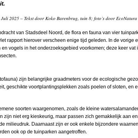
t.
Juli 2025 – Tekst door Koko Barenbrug, tuin 8; foto’s door EcoNatura
pdracht van Stadsdeel Noord, de flora en fauna van vier tuinpar
t rapport hierover verscheen enige tijd geleden. In de vorige ed
en vogels in het onderzoeksgebied voorkomen; deze keer vat i
nsecten.
etofauna) zijn belangrijke graadmeters voor de ecologische gez
it, geschikte voortplantingsplekken zoals poelen of sloten, en e
algemene soorten waargenomen, zoals de kleine watersalamander
n zijn niet erg kieskeurig, maar passen zich gemakkelijk aan e
e milieudruk. Daarnaast zijn er ook enkele bijzondere waarn
rden ook op de tuinparken aangetroffen.