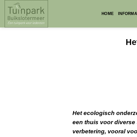
Skip
to
HOME
INFORMA
content
He
Het ecologisch onderz
een thuis voor diverse 
verbetering, vooral vo