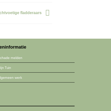
ichtvoetige fladderaars
eninformatie
chade melden
ijn Tuin
lgemeen werk