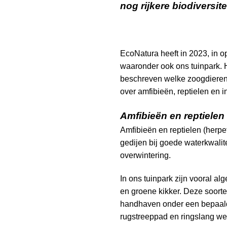
nog rijkere biodiversitei
EcoNatura heeft in 2023, in o
waaronder ook ons tuinpark. He
beschreven welke zoogdieren 
over amfibieën, reptielen en i
Amfibieën en reptielen
Amfibieën en reptielen (herp
gedijen bij goede waterkwalite
overwintering.
In ons tuinpark zijn vooral 
en groene kikker. Deze soorte
handhaven onder een bepaald
rugstreeppad en ringslang we