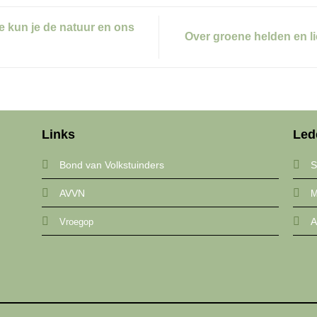
e kun je de natuur en ons
Over groene helden en l
Links
Led
Bond van Volkstuinders
S
AVVN
M
A
Vroegop