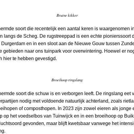
Bruine kikker
ermde soort die recentelijk een aantal keren is waargenomen i
n langs de Scheg. De rugstreeppad is een echte pionierssoort di
bij Durgerdam en in een sloot aan de Nieuwe Gouw tussen Zund
 gebieden naar ons tuinpark voor overwintering. Hoewel er nog
ich hier te hebben gevestigd.
Broeihoop ringslang
ermde soort die schuw is en verborgen leeft. De ringslang eet 
terpartijen nodig met voldoende natuurlijk achterland, zoals rie
roeihopen of composthopen. In 2023 zijn zowel eieren als jong
op het voedselbos van Tuinwijck en in een broeihoop op Buiks
luchtsoord gevonden, maar blijft kwetsbaar vanwege het intens
ng.