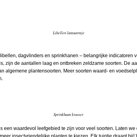
Libellen lantaarntje
libellen, dagvlinders en sprinkhanen – belangrijke indicatoren v
k is, zijn de aantallen laag en ontbreken zeldzame soorten. De a
an algemene plantensoorten. Meer soorten waard- en voedselpla
n.
Sprinkhaan krasser
dus een waardevol leefgebied te zijn voor veel soorten. Laten we
meer insectvriendelijke planten te kiezen. Elk tuintje draagt bij