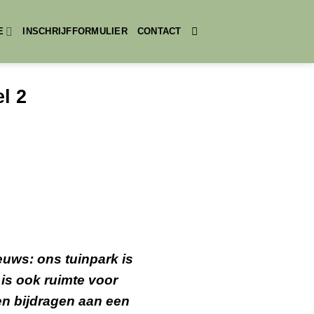
E
INSCHRIJFFORMULIER
CONTACT
l 2
uws: ons tuinpark is
 is ook ruimte voor
en bijdragen aan een