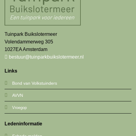
Tuinpark Buikslotermeer
Volendammerweg 305
1027EA Amsterdam
bestuur@tuinparkbuikslotermeer.nl
Links
Bond van Volkstuinders
AVVN
Vroegop
Ledeninformatie
Schade melden