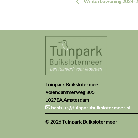
Winterbewoning 2024-
Tuinpark Buikslotermeer
Volendammerweg 305
1027EA Amsterdam
bestuur@tuinparkbuikslotermeer.nl
© 2026 Tuinpark Buikslotermeer