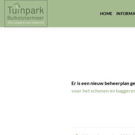
Skip
to
HOME
INFORMA
content
Er is een nieuw beheerplan g
voor het schonen en baggeren