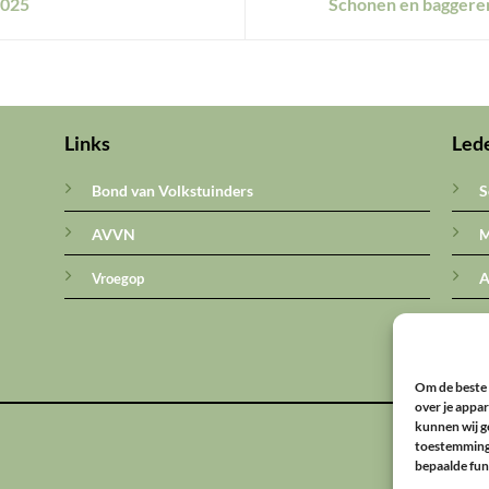
2025
Schonen en baggeren
Links
Led
Bond van Volkstuinders
S
AVVN
M
A
Vroegop
Om de beste 
over je appa
kunnen wij ge
DISCLAIMER
toestemming 
bepaalde fun