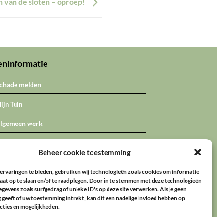
 van de sloten – oproep!
eninformatie
chade melden
ijn Tuin
lgemeen werk
Beheer cookie toestemming
ervaringen te bieden, gebruiken wij technologieën zoals cookies om informatie
raat op te slaan en/of te raadplegen. Door in te stemmen met deze technologieën
gevens zoals surfgedrag of unieke ID's op deze site verwerken. Als je geen
PRIVACY
COOKIES
geeft of uw toestemming intrekt, kan dit een nadelige invloed hebben op
cties en mogelijkheden.