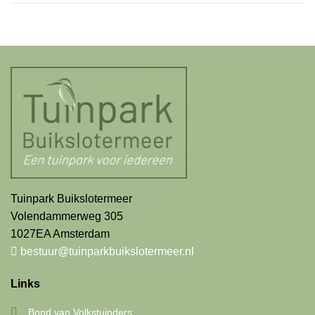
Tuinpark Buikslotermeer
Volendammerweg 305
1027EA Amsterdam
bestuur@tuinparkbuikslotermeer.nl
Links
Bond van Volkstuinders