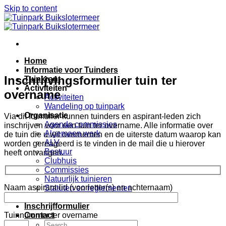
Skip to content
Home
Informatie voor Tuinders
Inschrijvingsformulier tuin ter
Tuinkrant
Activiteiten
overname
Activiteiten
Wandeling op tuinpark
Organisatie
Via dit formulier kunnen tuinders en aspirant-leden zich
Agenda commissies
inschrijven voor een tuin ter overname. Alle informatie over
Algemeen werk
de tuin die u wil overnemen en de uiterste datum waarop kan
ALV
worden gereageerd is te vinden in de mail die u hierover
Bestuur
heeft ontvangen.
Clubhuis
Commissies
Natuurlijk tuinieren
Naam aspirant-lid (voorletter(s) en achternaam)
Statuten en reglementen
Winkel
Inschrijfformulier
Contact
Tuinnummer ter overname