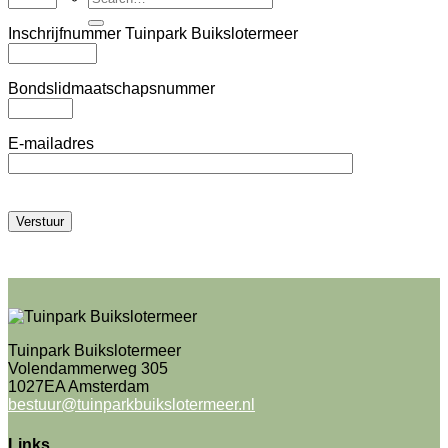
Inschrijfnummer Tuinpark Buikslotermeer
Bondslidmaatschapsnummer
E-mailadres
Tuinpark Buikslotermeer
Volendammerweg 305
1027EA Amsterdam
bestuur@tuinparkbuikslotermeer.nl
Links