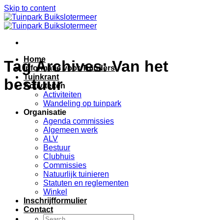
Skip to content
Home
Tag Archives:
Van het
Informatie voor Tuinders
Tuinkrant
bestuur
Activiteiten
Activiteiten
Wandeling op tuinpark
Organisatie
Agenda commissies
Algemeen werk
ALV
Bestuur
Clubhuis
Commissies
Natuurlijk tuinieren
Statuten en reglementen
Winkel
Inschrijfformulier
Contact